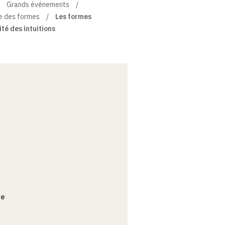
Grands événements
ie des formes
Les formes
ité des intuitions
ce