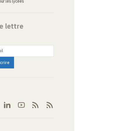
ur les lycées
e lettre
il