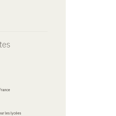
tes
France
ur les lycées