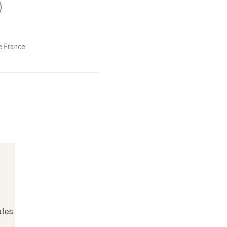
)
e France
ales