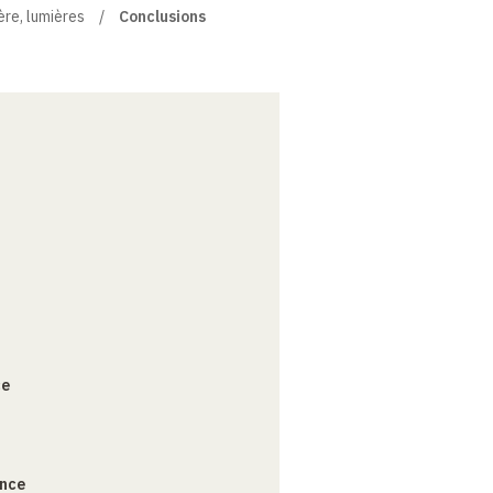
ère, lumières
Conclusions
ce
ance