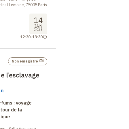
dinal Lemoine, 75005 Paris
14
JAN
2025
12:30
-
13:30
Non enregistré
de l’esclavage
an
arfums : voyage
tour de la
tique
ions - Salle Françoise