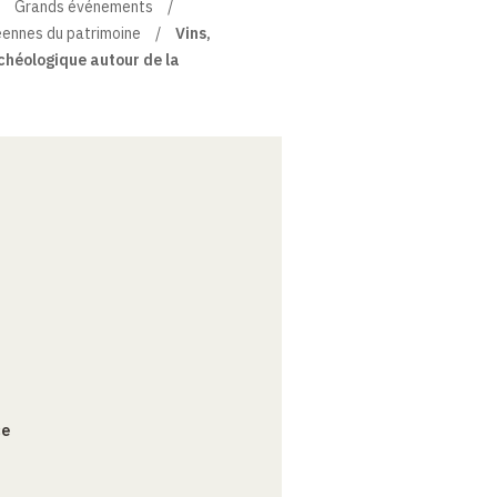
Grands événements
éennes du patrimoine
Vins,
rchéologique autour de la
ce