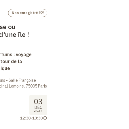
Non enregistré
se ou
d'une île !
arfums : voyage
tour de la
tique
ions - Salle Françoise
dinal Lemoine, 75005 Paris
03
DÉC
2024
12:30
-
13:30