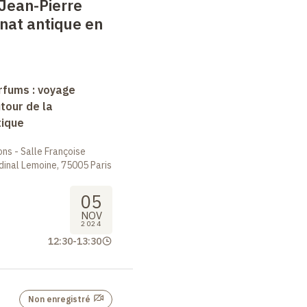
. Jean-Pierre
anat antique en
arfums : voyage
tour de la
tique
ions - Salle Françoise
dinal Lemoine, 75005 Paris
05
NOV
2024
12:30
-
13:30
Non enregistré