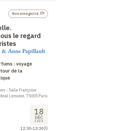
Non enregistré
elle.
sous le regard
istes
s & Anne Papillault
arfums : voyage
tour de la
tique
ions - Salle Françoise
dinal Lemoine, 75005 Paris
18
DÉC
2024
12:30
-
13:30