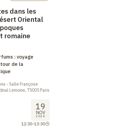
es dans les
ésert Oriental
époques
et romaine
arfums : voyage
tour de la
tique
ions - Salle Françoise
dinal Lemoine, 75005 Paris
19
NOV
2024
12:30
-
13:30