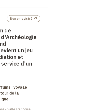
Non enregistré
in de
d'Archéologie
and
devient un jeu
iation et
 service d'un
arfums : voyage
tour de la
tique
ions - Salle Françoise