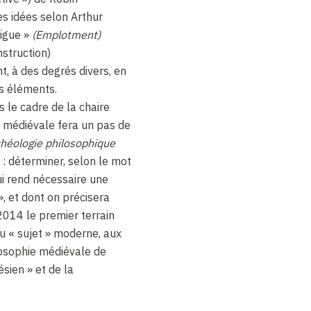
des idées selon Arthur
rigue »
(Emplotment)
struction)
 à des degrés divers, en
es éléments.
 le cadre de la chaire
ie médiévale fera un pas de
héologie philosophique
 : déterminer, selon le mot
ui rend nécessaire une
, et dont on précisera
014 le premier terrain
 du « sujet » moderne, aux
losophie médiévale de
ésien » et de la