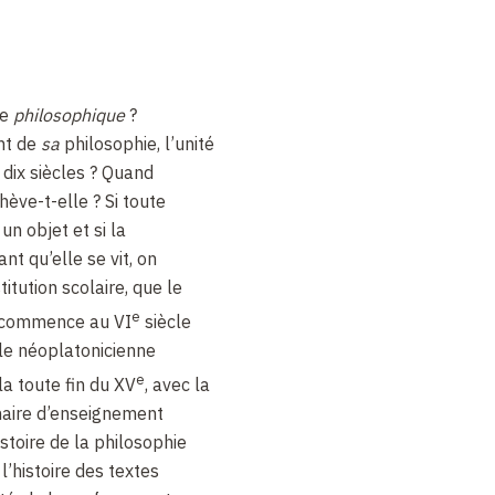
ge
philosophique
?
nt de
sa
philosophie, l’unité
 dix siècles ? Quand
ève-t-elle ? Si toute
 un objet et si la
nt qu’elle se vit, on
stitution scolaire, que le
e
 commence au VI
siècle
le néoplatonicienne
e
la toute fin du XV
, avec la
haire d’enseignement
histoire de la philosophie
l’histoire des textes