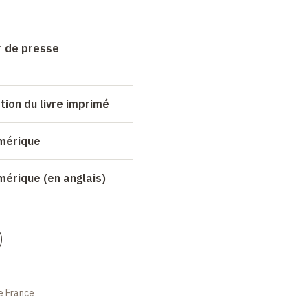
r de presse
tion du livre imprimé
umérique
mérique (en anglais)
)
e France