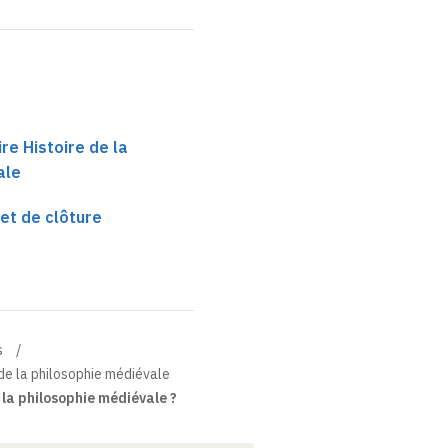
ire Histoire de la
ale
et de clôture
s
e de la philosophie médiévale
la philosophie médiévale ?