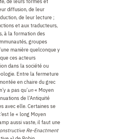
té, de leurs formes et
eur diffusion, de leur
duction, de leur lecture ;
uctions et aux traducteurs,
s, à la formation des
 communautés, groupes
 d’une manière quelconque y
s que ces acteurs
tion dans la société ou
déologie. Entre la fermeture
 montée en chaire du grec
 n’y a pas qu’
un
« Moyen
nuations de l’Antiquité
s avec elle. Certaines se
c’est le « long Moyen
mp aussi vaste, il faut une
onstructive Re-Enactment
tive ») de Robin