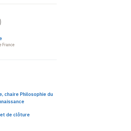
)
e
e France
, chaire Philosophie du
onnaissance
et de clôture