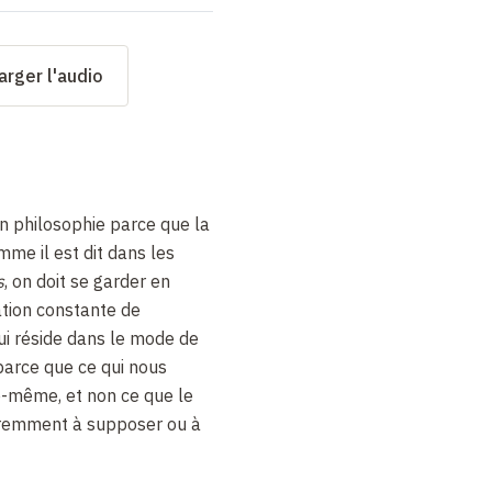
arger l'audio
n philosophie parce que la
mme il est dit dans les
s
, on doit se garder en
ation constante de
ui réside dans le mode de
 parce que ce qui nous
le-même, et non ce que le
remment à supposer ou à