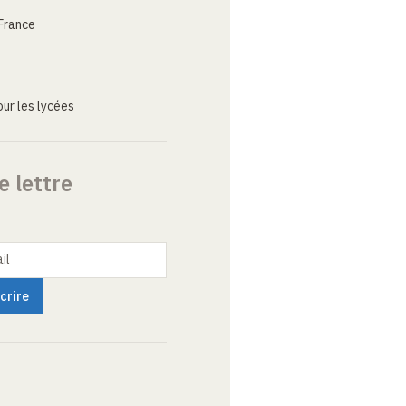
France
ur les lycées
e lettre
il