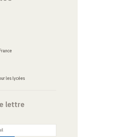
France
ur les lycées
e lettre
il