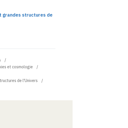
t grandes structures de
s
xies et cosmologie
ructures de l'Univers