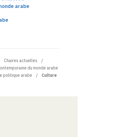
monde arabe
rabe
Chaires actuelles
e contemporaine du monde arabe
e politique arabe
Culture