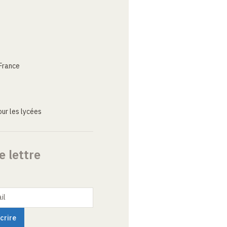
France
ur les lycées
e lettre
il