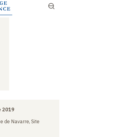
Aller
Ouvrir
RECHERCHER
au
Accès
le
contenu
menu
rapides
principal
e 2019
e de Navarre, Site