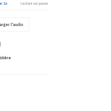
e: 1x
Lecture sur pause
arger l'audio
)
blière