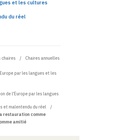
gues et les cultures
ndu du réel
 chaires
Chaires annuelles
'Europe par les langues et les
ion de l'Europe par les langues
s et malentendu du réel
 la restauration comme
 comme amitié