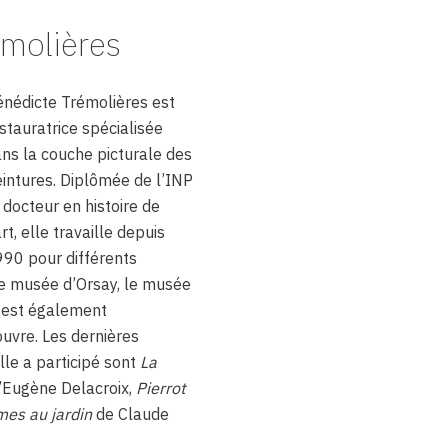
émolières
nédicte Trémolières est
stauratrice spécialisée
ns la couche picturale des
intures. Diplômée de l’INP
 docteur en histoire de
art, elle travaille depuis
90 pour différents
e musée d’Orsay, le musée
e est également
ouvre. Les dernières
lle a participé sont
La
’Eugène Delacroix,
Pierrot
es au jardin
de Claude