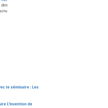
Jean Louis
e
dimensions du
Canicule du verbe
Deneubourg
aimer
mourir
Écrire pour le monde
ec le séminaire : Les
re L'invention de