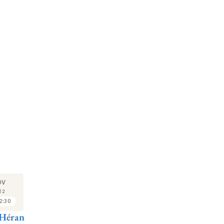
COURS
SÉMINAIRE
SÉ
02
06
OV
DÉC
DÉC
22
2022
2022
2:30
10:30 à 12:30
10:00 à 11:00
 Héran
François Héran
Liora Israël
Fa