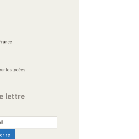
France
ur les lycées
e lettre
il