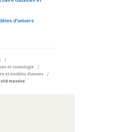
chaire Galaxies et
dèles d'univers
s
xies et cosmologie
ire et modèles d'univers
avité massive