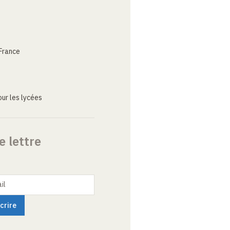
France
ur les lycées
e lettre
il