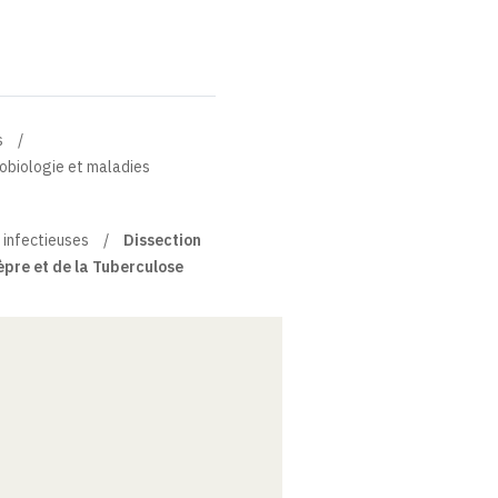
s
robiologie et maladies
 infectieuses
Dissection
èpre et de la Tuberculose