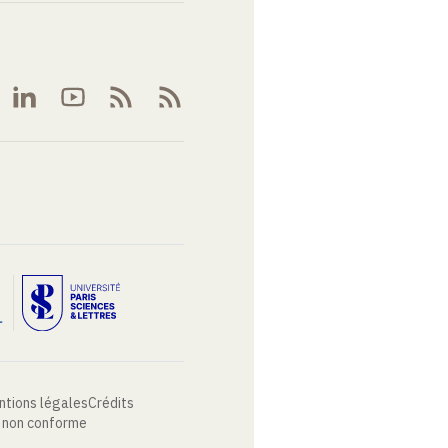
ntions légales
Crédits
: non conforme