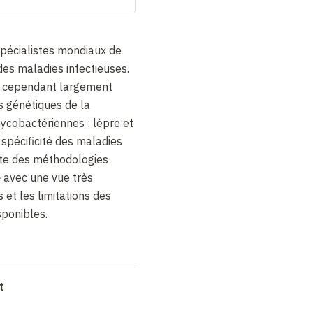
spécialistes mondiaux de
des maladies infectieuses.
nt cependant largement
s génétiques de la
mycobactériennes : lèpre et
 spécificité des maladies
iste des méthodologies
 avec une vue très
 et les limitations des
sponibles.
t