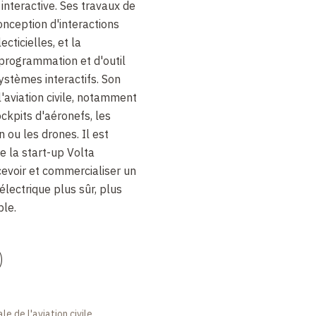
interactive. Ses travaux de
nception d'interactions
cticielles, et la
programmation et d'outil
systèmes interactifs. Son
'aviation civile, notamment
ockpits d'aéronefs, les
n ou les drones. Il est
e la start-up Volta
cevoir et commercialiser un
électrique plus sûr, plus
ble.
)
le de l'aviation civile