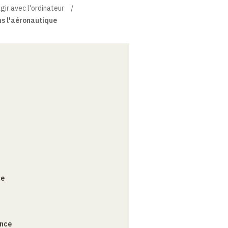
gir avec l'ordinateur
ns l'aéronautique
ce
ance