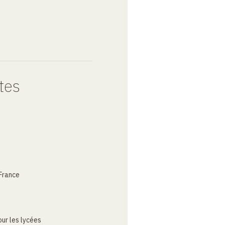
tes
France
ur les lycées