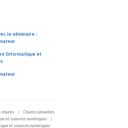
ec le séminaire :
inateur
re Informatique et
es
inateur
 chaires
Chaires annuelles
que et sciences numériques
ique et sciences numériques