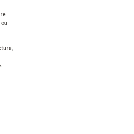
ure
 ou
cture,
.