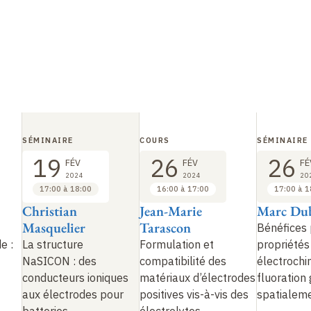
SÉMINAIRE
COURS
SÉMINAIRE
19
26
26
FÉV
FÉV
FÉ
2024
2024
20
17:00 à 18:00
16:00 à 17:00
17:00 à 1
Christian
Jean-Marie
Marc Du
Masquelier
Tarascon
Bénéfices 
e :
La structure
Formulation et
propriétés
NaSICON : des
compatibilité des
électrochi
conducteurs ioniques
matériaux d’électrodes
fluoration
aux électrodes pour
positives vis-à-vis des
spatialeme