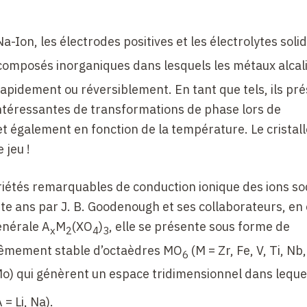
a-Ion, les électrodes positives et les électrolytes soli
s composés inorganiques dans lesquels les métaux alcali
 rapidement ou réversiblement. En tant que tels, ils pr
ntéressantes de transformations de phase lors de
s et également en fonction de la température. Le cristal
 jeu !
riétés remarquables de conduction ionique des ions s
nte ans par J. B. Goodenough et ses collaborateurs, en 
énérale A
M
(XO
)
, elle se présente sous forme de
x
2
4
3
trêmement stable d’octaèdres MO
(M = Zr, Fe, V, Ti, Nb
6
, Mo) qui génèrent un espace tridimensionnel dans leque
 = Li, Na).