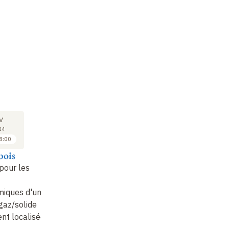
COURS
SÉMINAIRE
CO
04
04
V
MAR
MAR
24
2024
2024
8:00
16:00 à 17:00
17:00 à 18:00
bois
Jean-Marie
Matthew
Je
Tarascon
Rosseinsky
Ta
pour les
Quelle électrode
Digital Routes to
Ve
miques d'une
négative (Li, C, Si, etc.)
Inorganic Materials –
to
 gaz/solide
pour les batteries tout
A New Pathway for Ion
co
nt localisée
solide ?
Transport in Solids