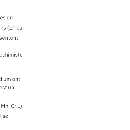
des en
+
ns (Li
ou
ésentent
lochimiste
odium ont
est un
, Mn, Cr…)
l se