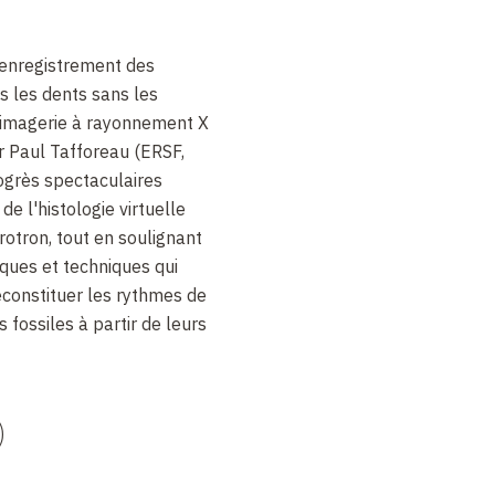
’enregistrement des
s les dents sans les
 l’imagerie à rayonnement X
r Paul Tafforeau (ERSF,
ogrès spectaculaires
e l'histologie virtuelle
rotron, tout en soulignant
iques et techniques qui
reconstituer les rythmes de
 fossiles à partir de leurs
)