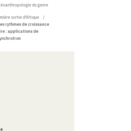
aléoanthropologie du genre
mière sortie d'Afrique
des rythmes de croissance
ire : applications de
synchrotron
ce