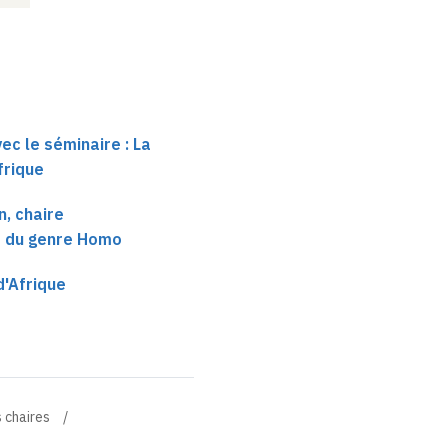
ec le séminaire : La
frique
, chaire
e du genre Homo
d'Afrique
 chaires