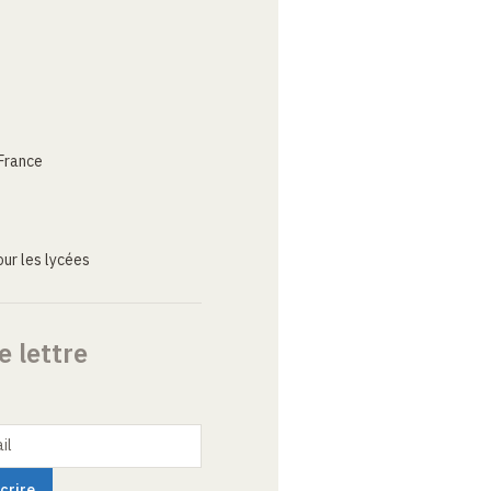
France
ur les lycées
e lettre
il