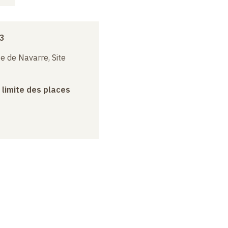
13
e de Navarre, Site
a limite des places