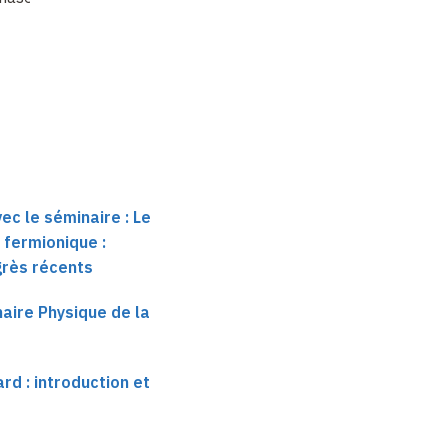
Diagnostics of
du
«
…
Fluctuations in
Strongly Cor…
ec le séminaire : Le
fermionique :
grès récents
aire Physique de la
d : introduction et