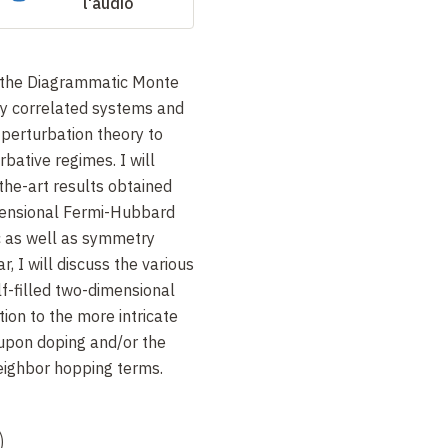
l'audio
ce the Diagrammatic Monte
ly correlated systems and
 perturbation theory to
rbative regimes. I will
the-art results obtained
mensional Fermi-Hubbard
 as well as symmetry
, I will discuss the various
lf-filled two-dimensional
tion to the more intricate
upon doping and/or the
eighbor hopping terms.
)