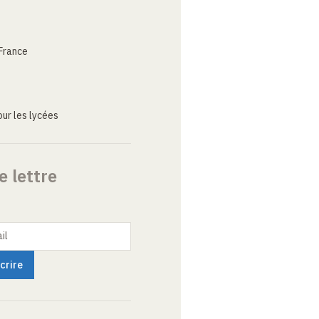
France
ur les lycées
e lettre
il