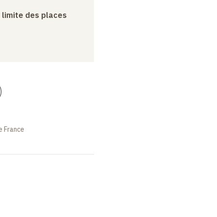
a limite des places
)
e France