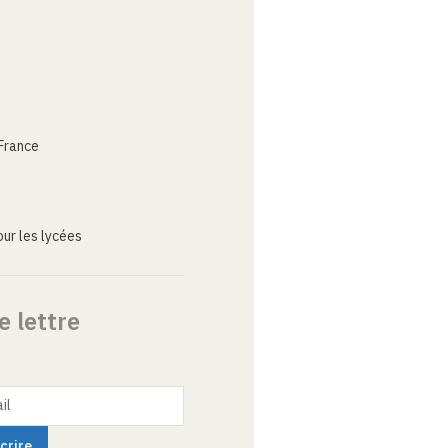
France
ur les lycées
e lettre
il