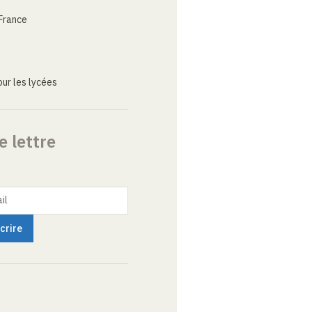
France
ur les lycées
e lettre
il