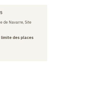
25
e de Navarre, Site
a limite des places