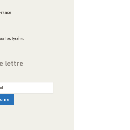
France
ur les lycées
e lettre
il