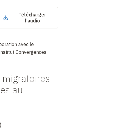
Télécharger
l'audio
boration avec le
Institut Convergences
s migratoires
les au
)