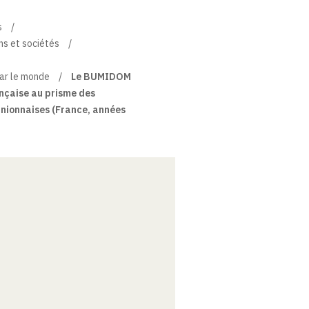
s
ns et sociétés
par le monde
Le BUMIDOM
ançaise au prisme des
unionnaises (France, années