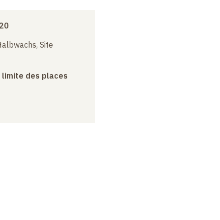
020
albwachs, Site
a limite des places