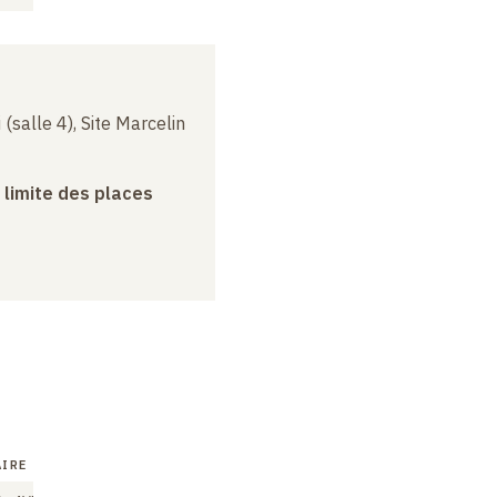
(salle 4), Site Marcelin
a limite des places
IRE
SÉMINAIRE
SÉMINAIRE