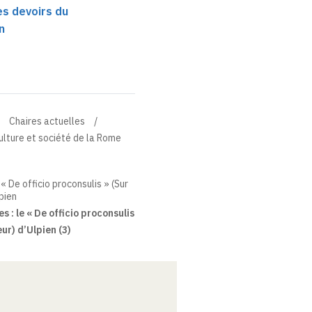
es devoirs du
n
Chaires actuelles
culture et société de la Rome
 « De officio proconsulis » (Sur
pien
s : le « De officio proconsulis
ur) d’Ulpien (3)