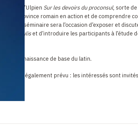
 l’œuvre d’Ulpien
Sur les devoirs du proconsul
, sorte de
neur de province romain en action et de comprendre 
u droit. Le séminaire sera l’occasion d’exposer et discut
o proconsulis
et d’introduire les participants à l’étude 
e.
e une connaissance de base du latin.
 cours est également prévu : les intéressés sont invités