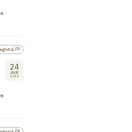
en
egistré
24
AVR
2024
en
egistré