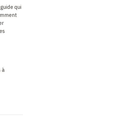
 guide qui
comment
er
des
 à