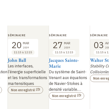
SÉMINAIRE
SÉMINAIRE
SÉMINAIRE
20
27
03
MAR
MAR
AV
2009
2009
20
11:15 à 12:15
11:15 à 12:15
11:15 à 1
John Ball
Jacques Sainte-
Walter St
Marie
Les interfaces,
Stability Cr
tion
l’énergie superficielle
Du système de Saint-
Collisionl
n
et les transformations
Venant aux équations
Non enreg
martensitiques
de Navier-Stokes à
densité variable.…
Non enregistré
Non enregistré