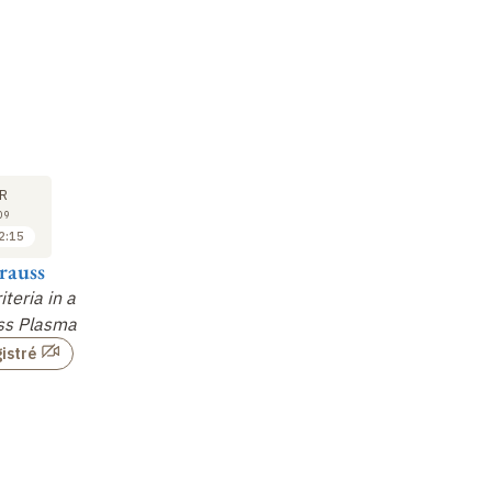
SÉMINAIRE
SÉMINAIRE
SÉ
10
15
R
AVR
MAI
09
2009
2009
2:15
11:15 à 12:15
11:15 à 12:15
rauss
Mazyar Mirrahimi
Filippo
Ol
Santambrogio
iteria in a
Contrôle par
feedback
Un
ess Plasma
en optique quantique
Une théorie continue
co
pour le trafic
dé
istré
Non enregistré
congestionné
:
zo
modèles, équilibre,
numérique e…
Non enregistré