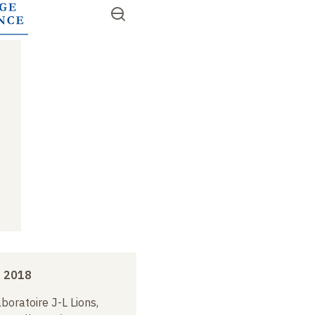
Aller
Ouvrir
RECHERCHER
au
Accès
le
contenu
menu
rapides
principal
e 2018
boratoire J-L Lions,