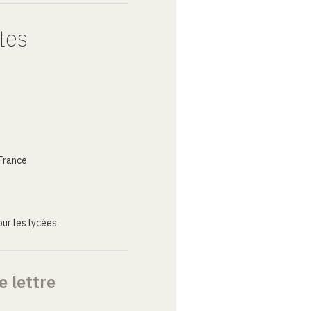
tes
France
ur les lycées
e lettre