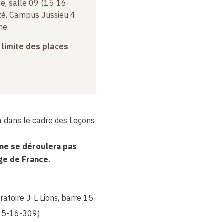
e, salle 09 (15-16-
rsité, Campus Jussieu 4
me
a limite des places
a dans le cadre des Leçons
 ne se déroulera pas
ge de France.
atoire J-L Lions, barre 15-
(15-16-309)