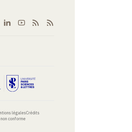
ntions légales
Crédits
: non conforme