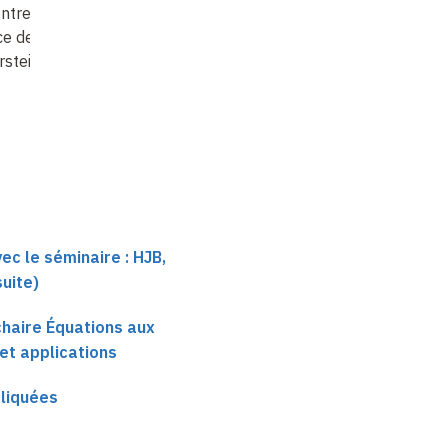
ntres dans
Systems: fast
ce de
algorithms for classical
stein
and quantu
…
ec le séminaire : HJB,
suite)
 chaire Équations aux
 et applications
liquées