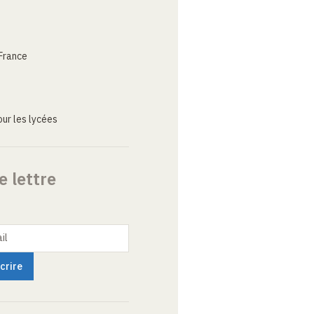
France
ur les lycées
e lettre
il