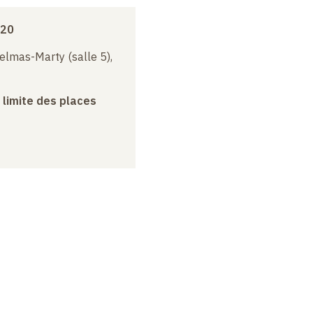
020
elmas-Marty (salle 5),
a limite des places