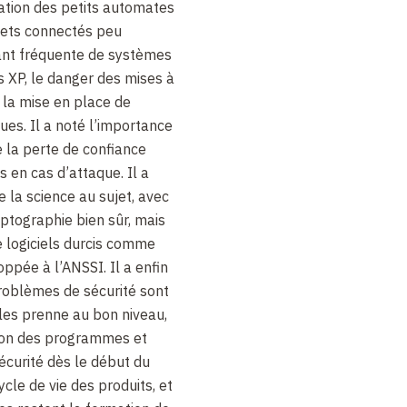
ation des petits automates
ets connectés peu
stant fréquente de systèmes
s
XP, le danger des mises à
u la mise en place de
es. Il a noté l’importance
 la perte de confiance
 en cas d’attaque. Il a
e la science au sujet, avec
ptographie bien sûr, mais
 logiciels durcis comme
ppée à l’ANSSI. Il a enfin
 problèmes de sécurité sont
 les prenne au bon niveau,
tion des programmes et
écurité dès le début du
ycle de vie des produits, et