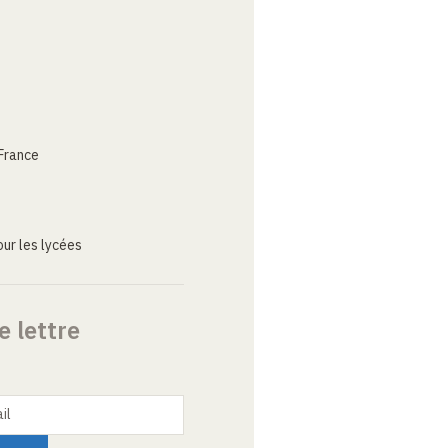
France
ur les lycées
e lettre
il