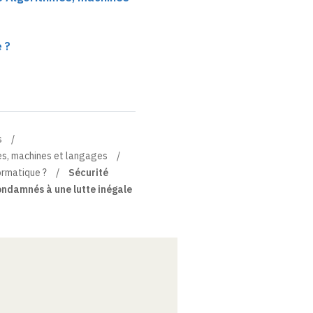
 ?
s
es, machines et langages
ormatique ?
Sécurité
ndamnés à une lutte inégale