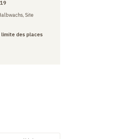
019
albwachs, Site
a limite des places