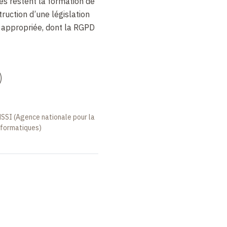
es restent la formation de
truction d’une législation
e appropriée, dont la RGPD
)
NSSI (Agence nationale pour la
nformatiques)