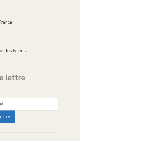
France
ur les lycées
e lettre
il