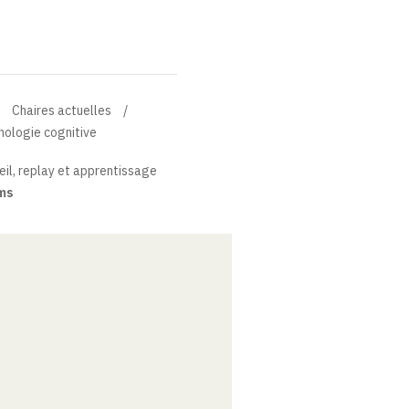
Chaires actuelles
hologie cognitive
il, replay et apprentissage
ms