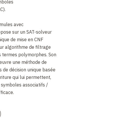
mboles
C).
rmules avec
repose sur un SAT-solveur
nique de mise en CNF
ur algorithme de filtrage
s termes polymorphes. Son
œuvre une méthode de
 de décision unique basée
iture qui lui permettent,
 symboles associatifs /
ficace.
)