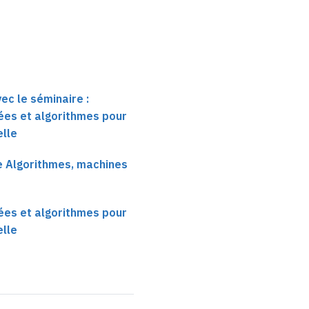
ec le séminaire :
ées et algorithmes pour
elle
e Algorithmes, machines
ées et algorithmes pour
elle