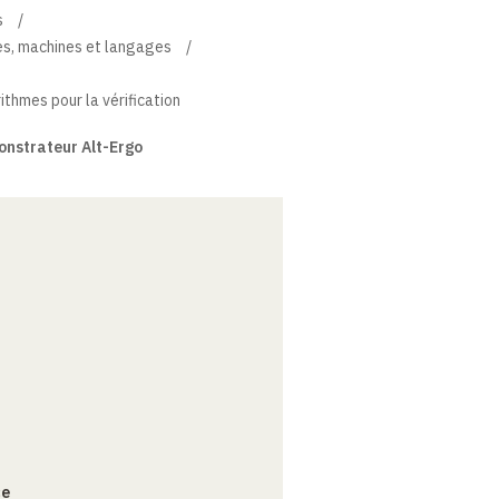
s
es, machines et langages
thmes pour la vérification
onstrateur Alt-Ergo
ce