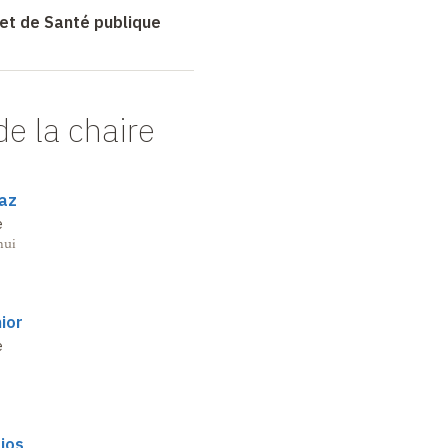
net de Santé publique
de la chaire
raz
e
hui
ior
e
jos