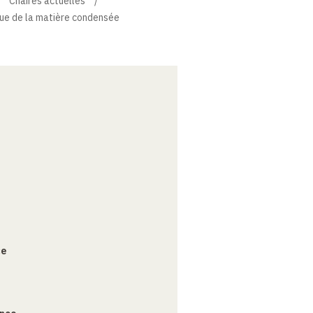
Chaires actuelles
que de la matière condensée
ce