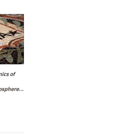
ics of
osphere
n anglais
re 2013