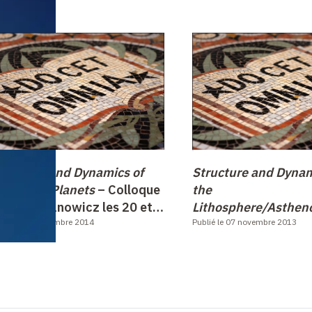
tructure and Dynamics of
Structure and Dynam
arth-like Planets
–
Colloque
the
u Pr Romanowicz les 20 et
Lithosphere/Asthen
1 novembre 2014
blié le 17 novembre 2014
System –
Publié le 07 novembre 2013
Colloque e
les 19 et 20 novemb