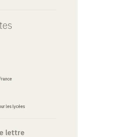
tes
France
ur les lycées
e lettre