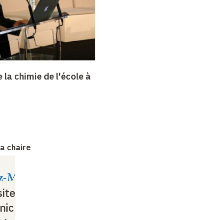
 la chimie de l'école à
la chaire
iz-Marzán
Luis Liz-Marzán
ite
The Art and Science
nic
of Growing and