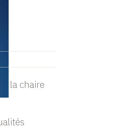
s
de la chaire
ualités