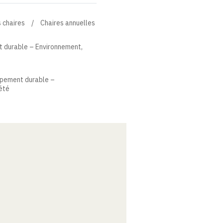
 chaires
Chaires annuelles
 durable – Environnement,
ppement durable –
été