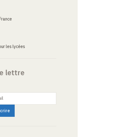
France
ur les lycées
e lettre
il