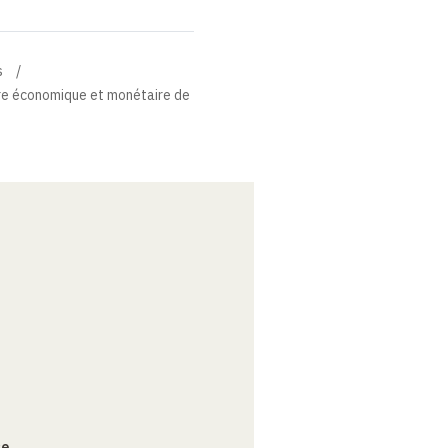
s
ire économique et monétaire de
ce