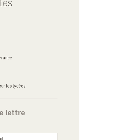
tes
France
ur les lycées
e lettre
il