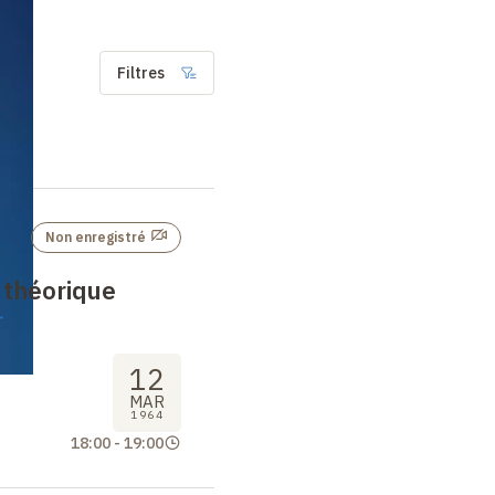
Filtres
Non enregistré
 théorique
r
12
MAR
1964
18:00
-
19:00