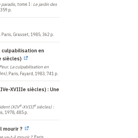
u paradis,
tome
I
:
Le jardin des
Paulo.
, 359
p.
,
Paris, Grasset, 1985, 362
p
.
nneur » de Tolfa-Allumiere
ines d'Alun à 80 km au
 culpabilisation en
s le livre
L'Alun de Rome
e siècles)
Peur. La culpabilisation en
les)
, Paris, Fayard, 1983, 741
p.
tions
IVe-XVIIIe siècles) : Une
cadémiques
e
e
ident
(XIV
-XVIII
siècles)
:
Mérite
ris, 1978, 485
p.
e la Légion d'honneur
 Arts et des Lettres
il mourir ?
ent du CNRS
e va-t-il mourir
?
, Paris,