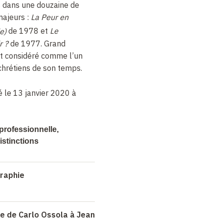
s dans une douzaine de
majeurs
:
La Peur en
le)
de 1978 et
Le
r
?
de 1977.
Grand
 est considéré comme l’un
chrétiens de son temps.
 le 13 janvier 2020 à
 professionnelle,
carrière
istinctions
le
graphie
lettres)
ycée Alain-Fournier de
e de Carlo Ossola à Jean