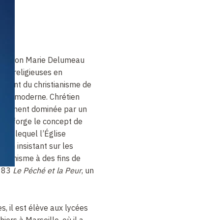
Jean Léon Marie Delumeau
tés religieuses en
uement du christianisme de
que moderne. Chrétien
tamment dominée par un
r. Il forge le concept de
lon lequel l’
É
glise
 en insistant sur les
stianisme à des fins de
1983
Le Péché et la Peur
, un
, il est élève aux lycées