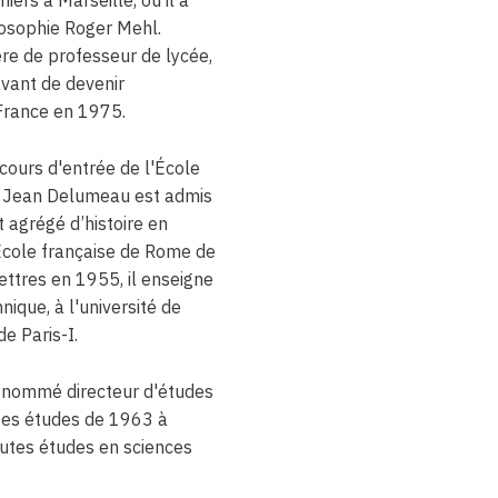
ers à Marseille, où il a
osophie Roger Mehl.
e de professeur de lycée,
avant de devenir
France en 1975.
cours d'entrée de l'
É
cole
, Jean Delumeau est admis
t agrégé d’histoire en
É
cole française de Rome de
ttres en 1955, il enseigne
nique, à l'université de
de Paris-I.
t nommé directeur d'études
tes études de 1963 à
utes études en sciences