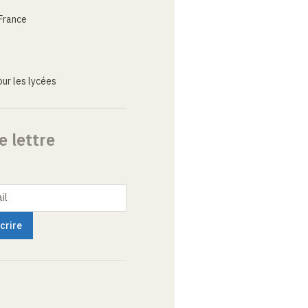
France
ur les lycées
e lettre
il