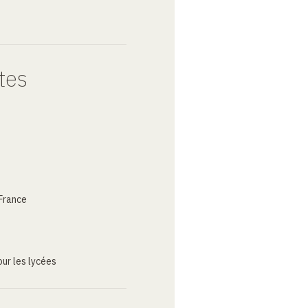
tes
France
ur les lycées