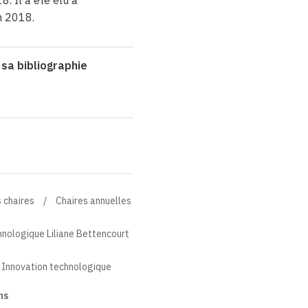
18.
Il a été élu à
n 2018.
 sa bibliographie
 chaires
Chaires annuelles
hnologique Liliane Bettencourt
e Innovation technologique
ns