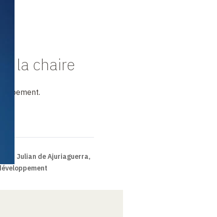
de la chaire
eloppement.
s
Julian de Ajuriaguerra,
 développement