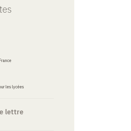
tes
France
ur les lycées
e lettre