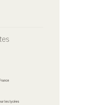
tes
France
ur les lycées