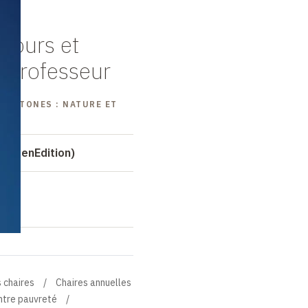
cours et
 professeur
TOCHTONES : NATURE ET
 (OpenEdition)
 chaires
Chaires annuelles
ntre pauvreté