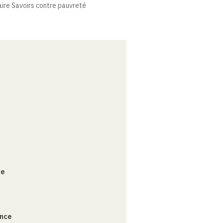
ire Savoirs contre pauvreté
ce
ance