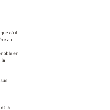
que où il
ère au
enoble en
 le
ssus
e
 et la