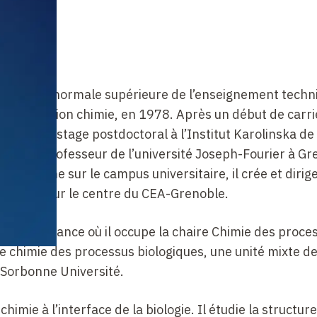
e l’École normale supérieure de l’enseignement techni
iques, option chimie, en 1978. Après un début de carri
84 et un stage postdoctoral à l’Institut Karolinska de
evient professeur de l’université Joseph-Fourier à Gr
recherche sur le campus universitaire, il crée et dirige
s métaux sur le centre du CEA-Grenoble.
lège de France où il occupe la chaire Chimie des proce
 de chimie des processus biologiques, une unité mixte d
Sorbonne Université.
imie à l’interface de la biologie. Il étudie la structure