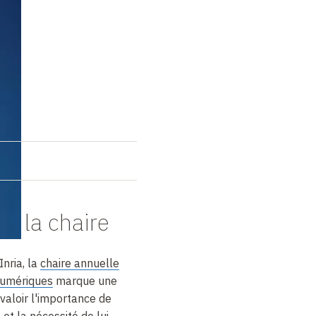
s
de la chaire
nria, la
chaire annuelle
numériques
marque une
valoir l'importance de
e et la nécessité de lui