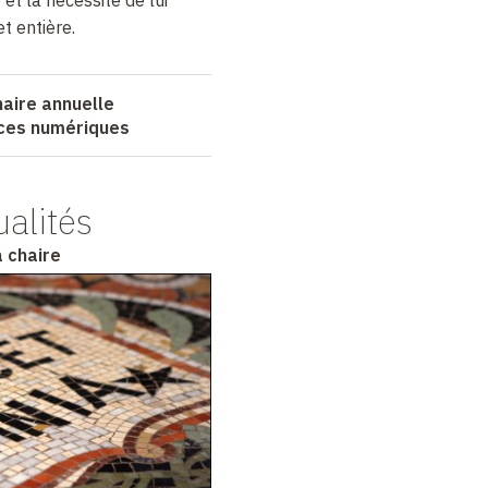
t entière.
haire annuelle
nces numériques
ualités
a chaire