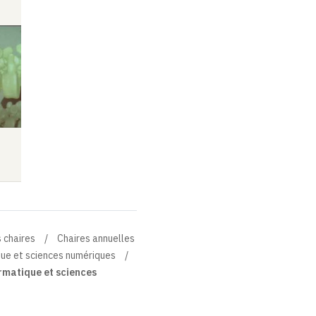
Colloque
Vidéo
Audio
Vidéo
Audio
 chaires
Chaires annuelles
que et sciences numériques
rmatique et sciences