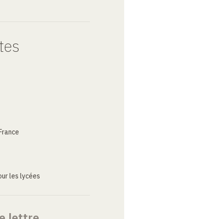
tes
France
ur les lycées
e lettre