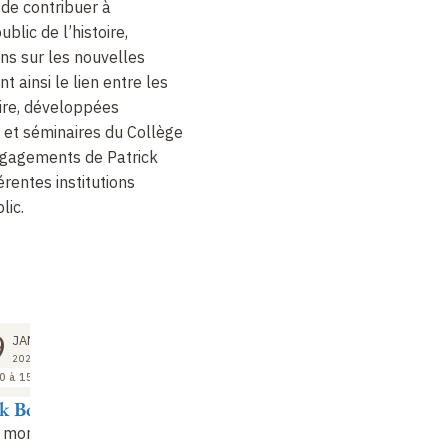
 de contribuer à
ublic de l’histoire,
ns sur les nouvelles
nt ainsi le lien entre les
aire, développées
et séminaires du Collège
engagements de Patrick
rentes institutions
lic.
COURS
COURS
9
26
02
JAN
JAN
FÉV
2027
2027
2027
0 à 15:00
14:00 à 15:00
14:00 à 15:00
ck Boucheron
Patrick Boucheron
Patrick Boucheron
t morts de
Vies et morts de
Vies et morts de