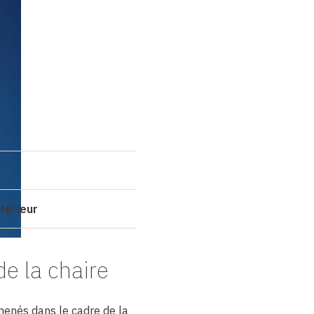
s
térieur
de la chaire
menés dans le cadre de la