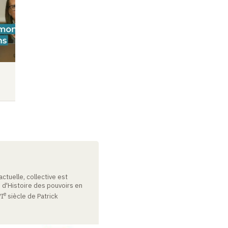
Colloque
Vidéo
Audio
Vidéo
Audio
ctuelle, collective est
e d'Histoire des pouvoirs en
e
VI
siècle de Patrick