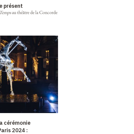
e présent
-Temps
au théâtre de la Concorde
 la cérémonie
Paris 2024 :