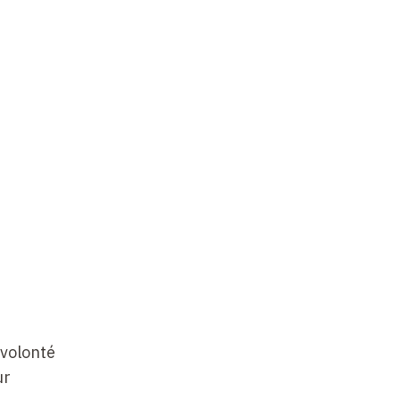
 volonté
ur