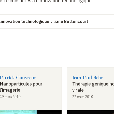
être consacrés à l'innovation technologique.
 Innovation technologique Liliane Bettencourt
Patrick Couvreur
Jean-Paul Behr
Nanoparticules pour
Thérapie génique n
l’imagerie
virale
29 mars 2010
22 mars 2010