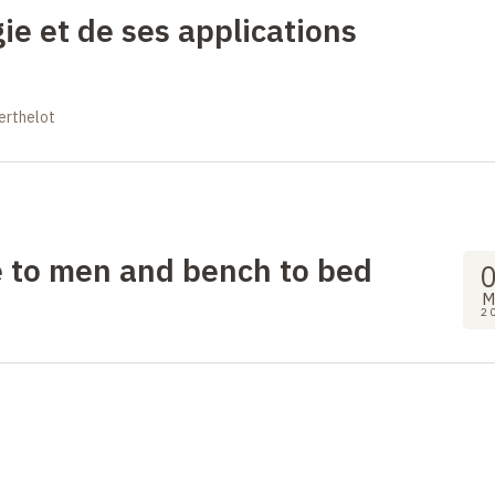
ie et de ses applications
erthelot
 to men and bench to bed
M
2