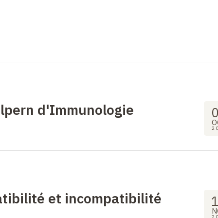
lpern d'Immunologie
O
2
tibilité et incompatibilité
N
2