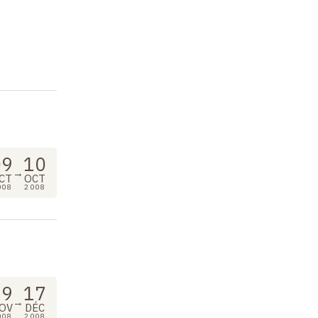
09
10
→
CT
OCT
008
2008
19
17
→
OV
DÉC
008
2008