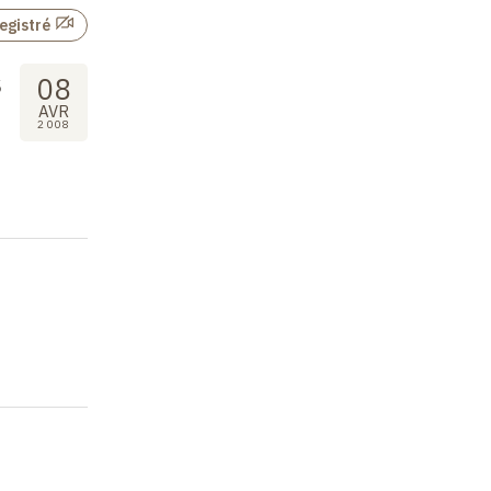
egistré
s
08
AVR
2008