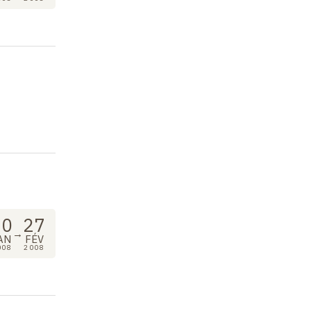
30
27
→
AN
FÉV
008
2008