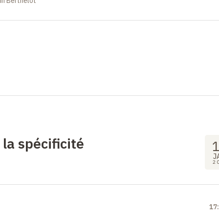
in Berthelot
 la spécificité
J
2
17