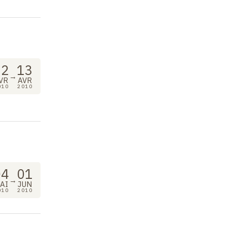
12
13
→
VR
AVR
010
2010
04
01
→
AI
JUN
010
2010