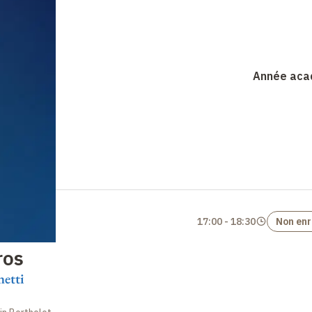
Année aca
17:00
-
18:30
Non enr
ros
netti