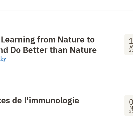
 Learning from Nature to
nd Do Better than Nature
A
2
sky
ces de l'immunologie
M
2