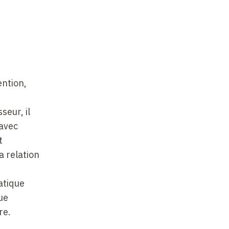
ention,
seur, il
 avec
t
a relation
atique
ue
re.