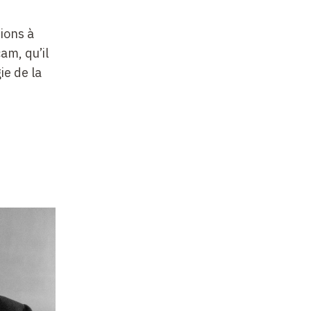
tions à
am, qu’il
ie de la