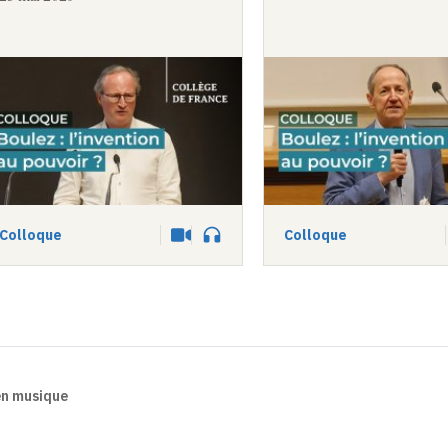
Colloque
Colloque
Vidéo
Audio
 en musique