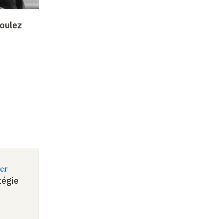
oulez
er
tégie