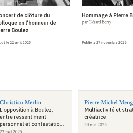
oncert de clôture du
Hommage à Pierre B
par Gérard Berry
olloque en l'honneur de
ierre Boulez
blié le 22 avril 2025
Publié le 27 novembre 2016
Christian Merlin
Pierre-Michel Meng
L'opposition à Boulez,
Multiactivité et stra
entre ressentiment
créatrice
personnel et contestation
23 mai 2025
d'un modèle
23 mai 2025