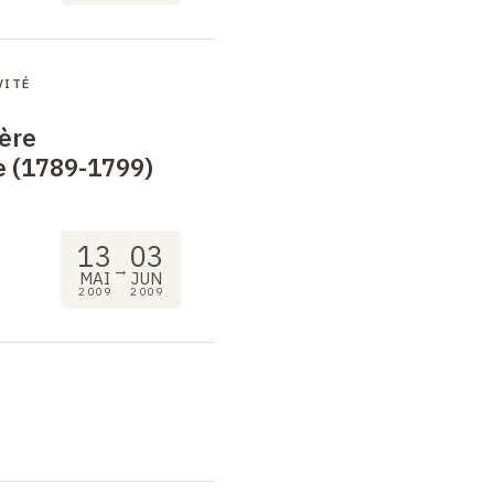
VITÉ
'ère
e (1789-1799)
13
03
→
MAI
JUN
2009
2009