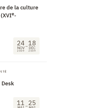
re de la culture
e
 (XVI
-
24
18
→
NOV
DÉC
2009
2009
VITÉ
 Desk
11
25
→
MAI
MAI