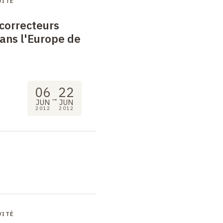
VITÉ
 correcteurs
ans l'Europe de
06
22
→
JUN
JUN
2012
2012
VITÉ