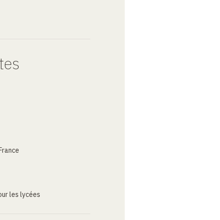
tes
France
ur les lycées