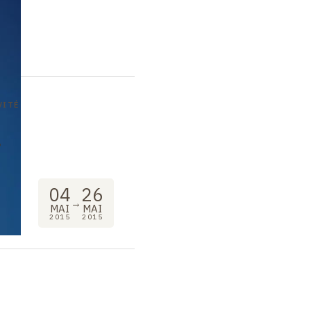
VITÉ
g
04
26
→
MAI
MAI
2015
2015