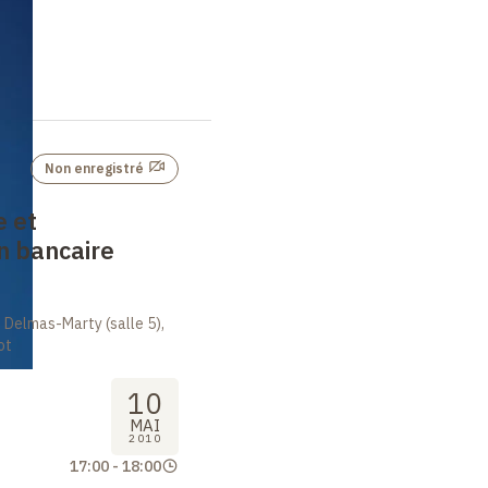
Non enregistré
e et
n bancaire
 Delmas-Marty (salle 5),
ot
10
MAI
2010
17:00
-
18:00