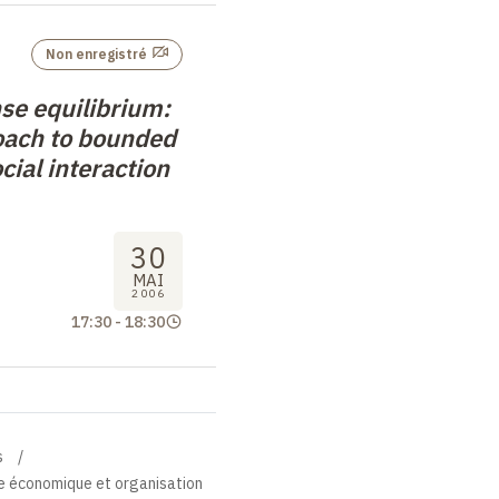
Non enregistré
se equilibrium:
oach to bounded
ocial interaction
30
MAI
2006
17:30
-
18:30
s
ie économique et organisation