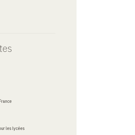
tes
France
ur les lycées