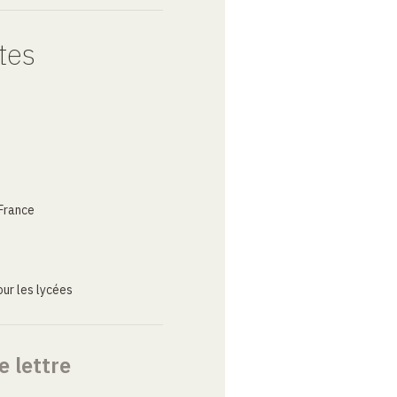
tes
France
ur les lycées
e lettre